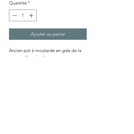
Quantité
*
Ajouter au panier
Ancien pot à moutarde en grès de la
marque l'impériale
Peut servir de porte ustensiles ,deco
cuisine ...
Jolie patine
La Boutiquière
Rue de la Hestre 116
7100 La Louvière
Belgique